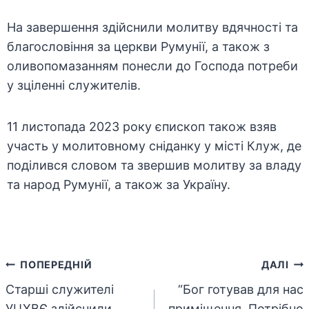
На завершення здійснили молитву вдячності та
благословіння за церкви Румунії, а також з
оливопомазанням понесли до Господа потреби
у зціленні служителів.
11 листопада 2023 року єпископ також взяв
участь у молитовному сніданку у місті Клуж, де
поділився словом та звершив молитву за владу
та народ Румунії, а також за Україну.
Навігація
ПОПЕРЕДНІЙ
ДАЛІ
Старші служителі
“Бог готував для нас
записів
УЦХВЄ здійснили
приміщення. Потрібно