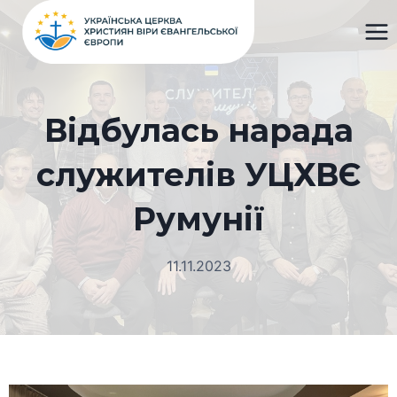
Перейти
до
вмісту
Відбулась нарада
служителів УЦХВЄ
Румунії
11.11.2023