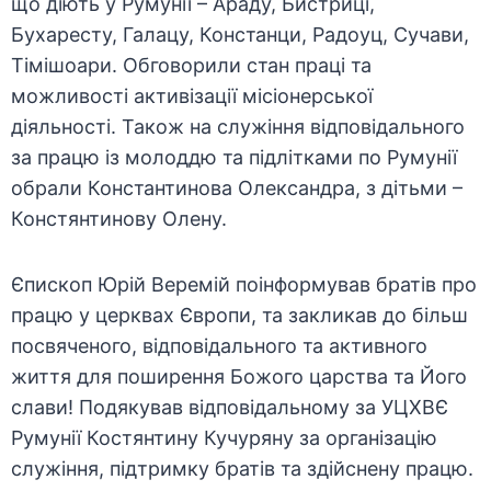
що діють у Румунії – Араду, Бистриці,
Бухаресту, Галацу, Констанци, Радоуц, Сучави,
Тімішоари. Обговорили стан праці та
можливості активізації місіонерської
діяльності. Також на служіння відповідального
за працю із молоддю та підлітками по Румунії
обрали Константинова Олександра, з дітьми –
Констянтинову Олену.
Єпископ Юрій Веремій поінформував братів про
працю у церквах Європи, та закликав до більш
посвяченого, відповідального та активного
життя для поширення Божого царства та Його
слави! Подякував відповідальному за УЦХВЄ
Румунії Костянтину Кучуряну за організацію
служіння, підтримку братів та здійснену працю.