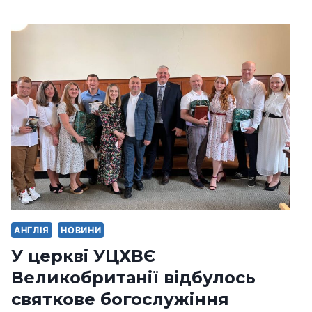
АНГЛІЯ
НОВИНИ
У церкві УЦХВЄ
Великобританії відбулось
святкове богослужіння