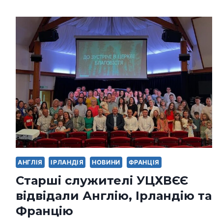
АНГЛІЯ
ІРЛАНДІЯ
НОВИНИ
ФРАНЦІЯ
Старші служителі УЦХВЄЄ
відвідали Англію, Ірландію та
Францію