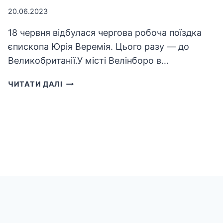
20.06.2023
18 червня відбулася чергова робоча поїздка
єпископа Юрія Веремія. Цього разу — до
Великобританії.У місті Велінборо в…
У
ЧИТАТИ ДАЛІ
ЦЕРКВІ
УЦХВЄ
ВЕЛИКОБРИТАНІЇ
ВІДБУЛОСЬ
СВЯТКОВЕ
БОГОСЛУЖІННЯ