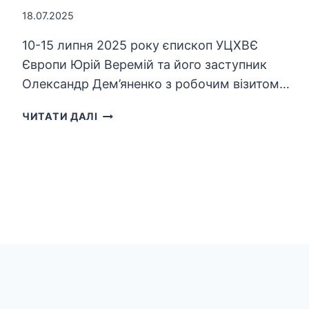
18.07.2025
10-15 липня 2025 року єпископ УЦХВЄ
Європи Юрій Веремій та його заступник
Олександр Дем’яненко з робочим візитом…
СТАРШІ
ЧИТАТИ ДАЛІ
СЛУЖИТЕЛІ
УЦХВЄЄ
ВІДВІДАЛИ
АНГЛІЮ,
ІРЛАНДІЮ
ТА
ФРАНЦІЮ