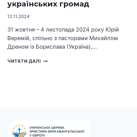
українських громад
12.11.2024
31 жовтня – 4 листопада 2024 року Юрій
Веремій, спільно з пасторами Михайлом
Дреном із Борислава (Україна),…
ЄПИСКОП
ЧИТАТИ ДАЛІ
УЦХВЄЄ
ЮРІЙ
ВЕРЕМІЙ
ВПЕРШЕ
ВІДВІДАВ
ІРЛАНДІЮ
З
МЕТОЮ
ОРГАНІЗАЦІЇ
УКРАЇНСЬКИХ