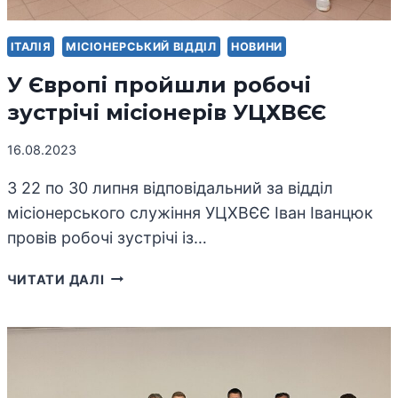
ІТАЛІЯ
МІСІОНЕРСЬКИЙ ВІДДІЛ
НОВИНИ
У Європі пройшли робочі
зустрічі місіонерів УЦХВЄЄ
16.08.2023
З 22 по 30 липня відповідальний за відділ
місіонерського служіння УЦХВЄЄ Іван Іванцюк
провів робочі зустрічі із…
У
ЧИТАТИ ДАЛІ
ЄВРОПІ
ПРОЙШЛИ
РОБОЧІ
ЗУСТРІЧІ
МІСІОНЕРІВ