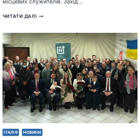
місцевих служителів. Захід…
У
ЧИТАТИ ДАЛІ
ГЕНУЇ
ВІДБУЛАСЬ
ЗУСТРІЧ
СЛУЖИТЕЛІВ
УЦХВЄ
ІТАЛІЇ
ІТАЛІЯ
НОВИНИ