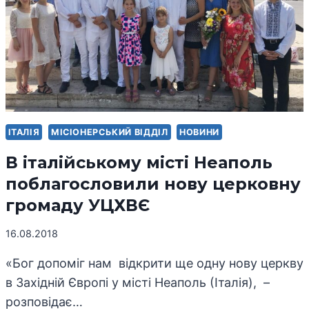
–
ЄПИСКОП
ЮРІЙ
ВЕРЕМІЙ
ІТАЛІЯ
МІСІОНЕРСЬКИЙ ВІДДІЛ
НОВИНИ
В італійському місті Неаполь
поблагословили нову церковну
громаду УЦХВЄ
16.08.2018
«Бог допоміг нам відкрити ще одну нову церкву
в Західній Європі у місті Неаполь (Італія), –
розповідає…