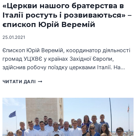
«Церкви нашого братерства в
Італії ростуть і розвиваються» –
єпископ Юрій Веремій
25.01.2021
Єпископ Юрій Веремій, координатор діяльності
громад УЦХВЄ у країнах Західної Європи,
здійснив робочу поїздку церквами Італії. На…
«ЦЕРКВИ
ЧИТАТИ ДАЛІ
НАШОГО
БРАТЕРСТВА
В
ІТАЛІЇ
РОСТУТЬ
І
РОЗВИВАЮТЬСЯ»