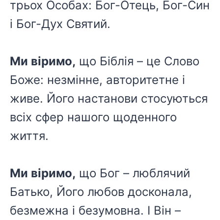
трьох Особах: Бог-Отець, Бог-Син
і Бог-Дух Святий.
Ми віримо,
що Біблія – це Слово
Боже: незмінне, авторитетне і
живе. Його настанови стосуються
всіх сфер нашого щоденного
життя.
Ми віримо,
що Бог – люблячий
Батько, Його любов досконала,
безмежна і безумовна. І Він –