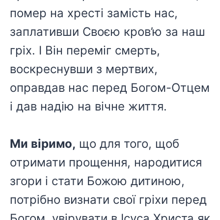
помер на хресті замість нас,
заплативши Своєю кров’ю за наш
гріх. І Він переміг смерть,
воскреснувши з мертвих,
оправдав нас перед Богом-Отцем
і дав надію на вічне життя.
Ми віримо,
що для того, щоб
отримати прощення, народитися
згори і стати Божою дитиною,
потрібно визнати свої гріхи перед
Богом, увірувати в Ісуса Христа як