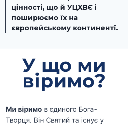
цінності, що й УЦХВЄ і
поширюємо їх на
європейському континенті.
У що ми
віримо?
Ми віримо
в єдиного Бога-
Творця. Він Святий та існує у