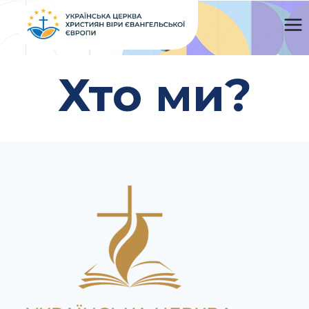
Перейти
до
вмісту
Хто ми?