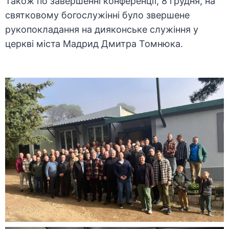
Також по завершенні конференції, 8 грудня, на
святковому богослужінні було звершене
рукопокладання на дияконське служіння у
церкві міста Мадрид Дмитра Томнюка.