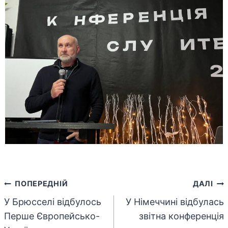
Навігація
ПОПЕРЕДНІЙ
ДАЛІ
У Брюсселі відбулось
У Німеччині відбулась
записів
Перше Європейсько-
звітна конференція