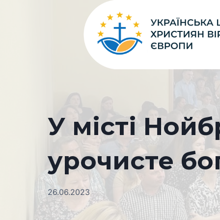
Перейти
до
вмісту
У місті Ной
урочисте бо
26.06.2023