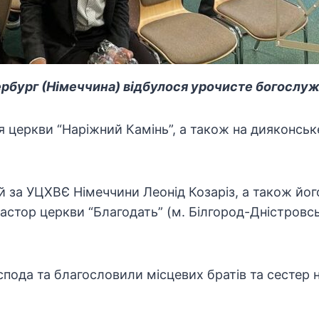
ербург (Німеччина) відбулося урочисте богослуж
я церкви “Наріжний Камінь”, а також на дияконськ
 за УЦХВЄ Німеччини Леонід Козаріз, а також йог
астор церкви “Благодать” (м. Білгород-Дністровс
спода та благословили місцевих братів та сестер 