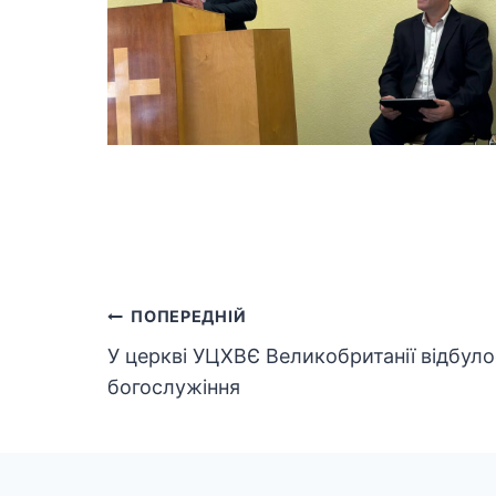
Навігація
ПОПЕРЕДНІЙ
У церкві УЦХВЄ Великобританії відбуло
записів
богослужіння