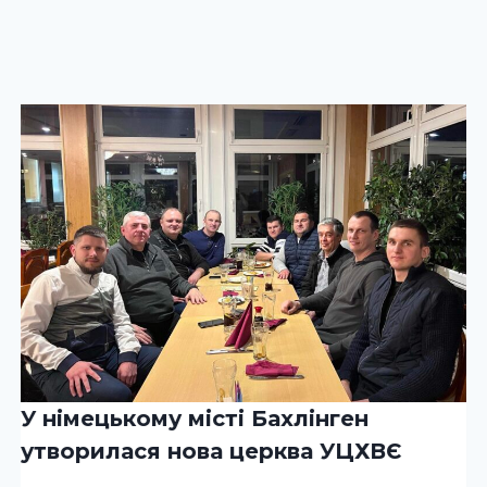
У німецькому місті Бахлінген
утворилася нова церква УЦХВЄ