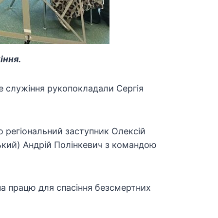
іння.
е служіння рукопокладали Сергія
о регіональний заступник Олексій
ький) Андрій Полінкевич з командою
на працю для спасіння безсмертних