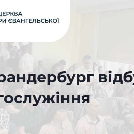
брандербург від
гослужіння