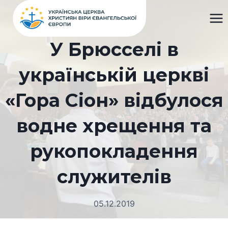
Перейти
до
вмісту
У Брюсселі в
українській церкві
«Гора Сіон» відбулося
водне хрещення та
рукопокладення
служителів
05.12.2019