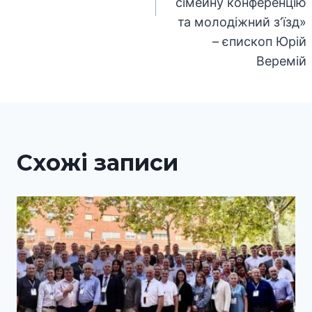
сімейну конференцію
та молодіжний з‘їзд»
– єпископ Юрій
Веремій
Схожі записи