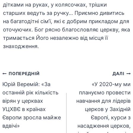
дітками на руках, у колясочках, трішки
старших ведуть за ручку… Приємно дивитись
на багатодітні сім‘ї, які є добрим прикладом для
оточуючих. Бог рясно благословляє церкву, яка
тримається Його незалежно від місця її
знаходження.
Навігація
ПОПЕРЕДНІЙ
ДАЛІ
Юрій Веремій: «За
«У 2020-му ми
записів
останній рік кількість
плануємо провести
вірян у церквах
навчання для лідерів
УЦХВЄ в країнах
церков у Західній
Європи зросла майже
Європі, курси з
вдвічі»
насадження церков,