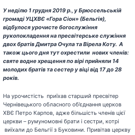
У неділю 1 грудня 2019 р., у Брюссельській
громаді УЦХВЄ «Гора Сіон» (Бельгія),
відбулося урочисте богослужіння
рукопокладення на пресвітерське служіння
двох братів Дмитра Очула та Вірела Коту. А
також цього дня тут охрестили нових членів:
святе водне хрещення по вірі прийняли 14
молодих братів та сестер у віці від 17 до 28
років.
На урочистість приїхав старший пресвітер
Чернівецького обласного об’єднання церков
ХВЄ Петро Карпов, адже більшість членів цієї
церкви – румуномовні брати і сестри, котрі
виїхали до Бельгії з Буковини. Привітав церкву