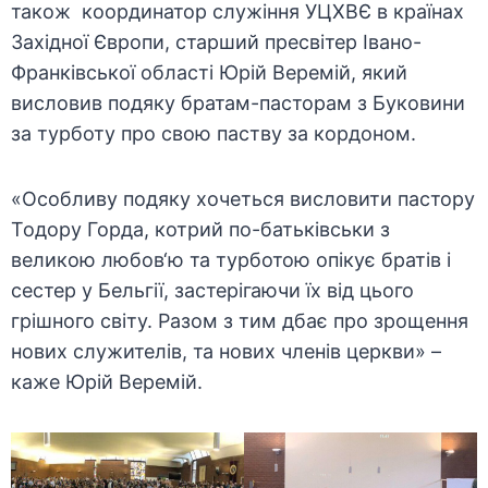
також координатор служіння УЦХВЄ в країнах
Західної Європи, старший пресвітер Івано-
Франківської області Юрій Веремій, який
висловив подяку братам-пасторам з Буковини
за турботу про свою паству за кордоном.
«Особливу подяку хочеться висловити пастору
Тодору Горда, котрий по-батьківськи з
великою любов‘ю та турботою опікує братів і
сестер у Бельгії, застерігаючи їх від цього
грішного світу. Разом з тим дбає про зрощення
нових служителів, та нових членів церкви» –
каже Юрій Веремій.